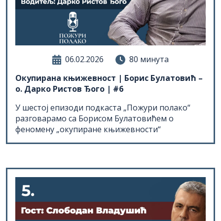
06.02.2026
80 минута
Окупирана књижевност | Борис Булатовић –
о. Дарко Ристов Ђого | #6
У шестој епизоди подкаста „Пожури полако“
разговарамо са Борисом Булатовићем о
феномену „окупиране књижевности“