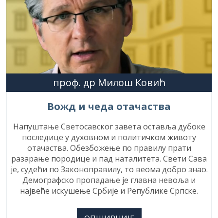
проф. др Милош Ковић
Вожд и чеда отачаства
Напуштање Светосавског завета оставља дубоке
последице у духовном и политичком животу
отачаства. Обезбожење по правилу прати
разарање породице и пад наталитета. Свети Сава
је, судећи по Законоправилу, то веома добро знао.
Демографско пропадање је главна невоља и
највеће искушење Србије и Републике Српске.
ОПШИРНИЈЕ