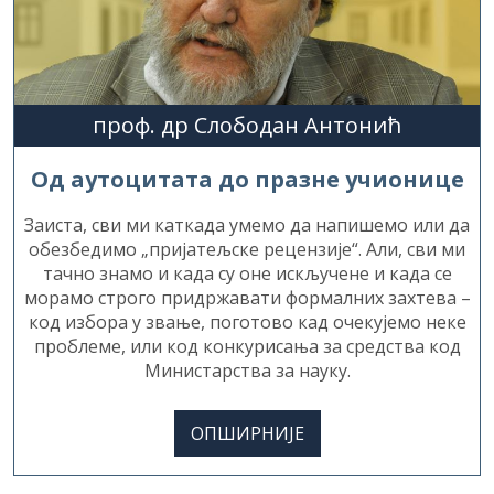
проф. др Слободан Антонић
Од аутоцитата до празне учионице
Заиста, сви ми каткада умемо да напишемо или да
обезбедимо „пријатељске рецензије“. Али, сви ми
тачно знамо и када су оне искључене и када се
морамо строго придржавати формалних захтева –
код избора у звање, поготово кад очекујемо неке
проблеме, или код конкурисања за средства код
Министарства за науку.
ОПШИРНИЈЕ