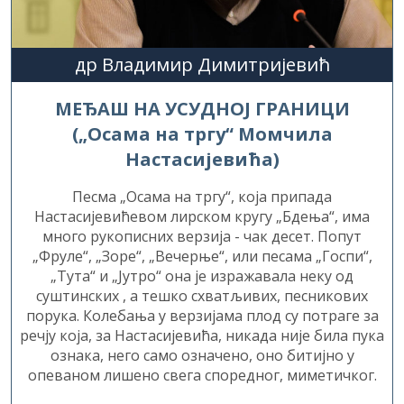
др Владимир Димитријевић
МЕЂАШ НА УСУДНОЈ ГРАНИЦИ
(„Осама на тргу“ Момчила
Настасијевића)
Песма „Осама на тргу“, која припада
Настасијевићевом лирском кругу „Бдења“, има
много рукописних верзија - чак десет. Попут
„Фруле“, „Зоре“, „Вечерње“, или песама „Госпи“,
„Тута“ и „Јутро“ она је изражавала неку од
суштинских , а тешко схватљивих, песникових
порука. Колебања у верзијама плод су потраге за
речју која, за Настасијевића, никада није била пука
ознака, него само означено, оно битијно у
опеваном лишено свега споредног, миметичког.