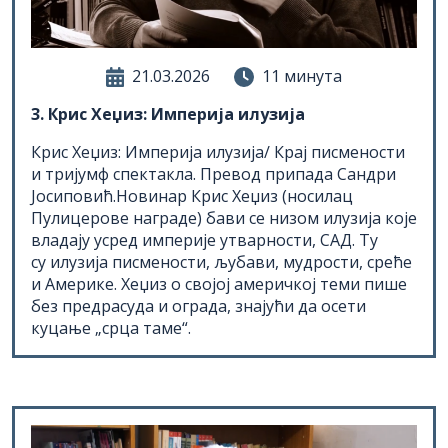
21.03.2026
11 минута
3. Крис Хеџиз: Империја илузија
Крис Хеџиз: Империја илузија/ Крај писмености
и тријумф спектакла. Превод припада Сандри
Јосиповић.Новинар Крис Хеџиз (носилац
Пулицерове награде) бави се низом илузија које
владају усред империје утварности, САД. Ту
су илузија писмености, љубави, мудрости, среће
и Америке. Хеџиз о својој америчкој теми пише
без предрасуда и ограда, знајући да осети
куцање „срца таме“.