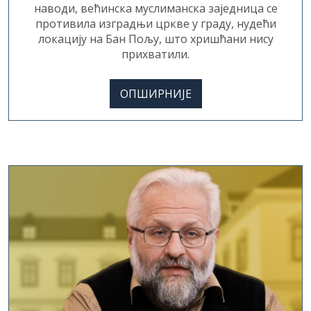
противила изградњи цркве у граду, нудећи
локацију на Бан Пољу, што хришћани нису
прихватили.
ОПШИРНИЈЕ