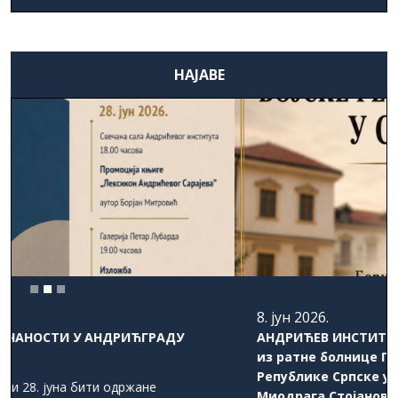
НАЈАВЕ
8. јун 2026.
АНДРИЋЕВ ИНСТИТУТ: Промоција књиге „Приче
из ратне болнице Главног штаба Војске
Републике Српске у Сокоцу” аутора Борише и
Миодрага Стојановића