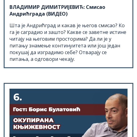
ВЛАДИМИР ДИМИТРИЈЕВИЋ: Смисао
Андрићграда (ВИДЕО)
Шта је Андрићград и какав је његов смисао? Ко
га је саградио и зашто? Какве се заветне истине
читају на његовим просторима? Да ли је у
питању знамење континуитета или још један
покушај да изградимо себе? Отварају се
питања, а одговори чекају.