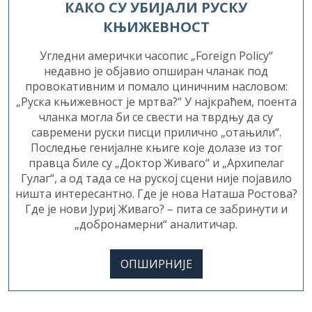
КЊИЖЕВНОСТ
Угледни амерички часопис „Foreign Policy“
недавно је објавио опширан чланак под
провокативним и помало циничним насловом:
„Руска књижевност је мртва?“ У најкраћем, поента
чланка могла би се свести на тврдњу да су
савремени руски писци прилично „отањили“.
Последње генијалне књиге које долазе из тог
правца биле су „Доктор Живаго“ и „Архипелаг
Гулаг“, a од тада се на руској сцени није појавило
ништа интересантно. Где је нова Наташа Ростова?
Где је нови Јуриј Живаго? – пита се забринути и
„добронамерни“ аналитичар.
ОПШИРНИЈЕ