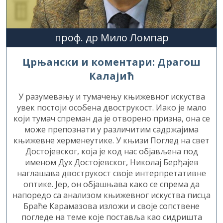
проф. др Мило Ломпар
Црњански и коментари: Драгош
Калајић
У разумевању и тумачењу књижевног искуства
увек постоји особена двострукост. Иако је мало
који тумач спреман да је отворено призна, она се
може препознати у различитим садржајима
књижевне херменеутике. У књизи Поглед на свет
Достојевског, која је код нас објављена под
именом Дух Достојевског, Николај Берђајев
наглашава двострукост своје интерпретативне
оптике. Јер, он објашњава како се спрема да
напоредо са анализом књижевног искуства писца
Браће Карамазова изложи и своје сопствене
погледе на теме које поставља као сидришта
уметности Достојевског. Нема сумње у то да