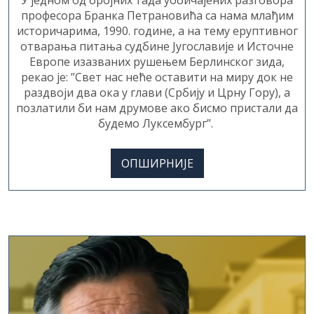
професора Бранка Петрановића са нама млађим
историчарима, 1990. године, а на тему еруптивног
отварања питања судбине Југославије и Источне
Европе изазваних рушењем Берлинског зида,
рекао је: ’’Свет нас неће оставити на миру док не
раздвоји два ока у глави (Србију и Црну Гору), а
позлатили би нам друмове ако бисмо пристали да
будемо Луксембург’’.
ОПШИРНИЈЕ