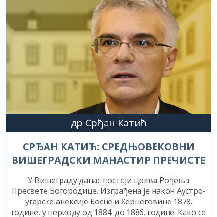
др Срђан Катић
СРЂАН КАТИЋ: СРЕДЊОВЕКОВНИ
ВИШЕГРАДСКИ МАНАСТИР ПРЕЧИСТЕ
У Вишеграду данас постоји црква Рођења
Пресвете Богородице. Изграђена је након Аустро-
угарске анексије Босне и Херцеговине 1878.
године, у периоду од 1884. до 1886. године. Како се
наводи, већинска муслиманска заједница се