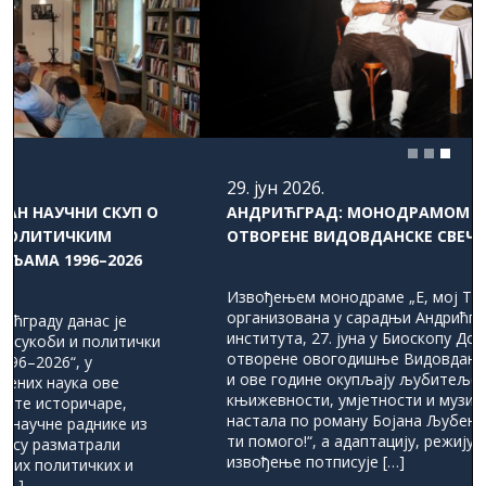
29. јун 2026.
АНДРИЋГРАД: МОНОДРАМОМ „Е, МОЈ ТОДОРЕ!“
ОТВОРЕНЕ ВИДОВДАНСКЕ СВЕЧАНОСТИ
Извођењем монодраме „Е, мој Тодоре!“, која је
организована у сарадњи Андрићграда и Андрићевог
института, 27. јуна у Биоскопу Доли Бел свечано су
отворене овогодишње Видовданске свечаности, које
и ове године окупљају љубитеље позоришта,
књижевности, умјетности и музике. Представа је
настала по роману Бојана Љубеновића „Србијо, Бог
ти помого!“, а адаптацију, режију и глумачко
извођење потписује […]