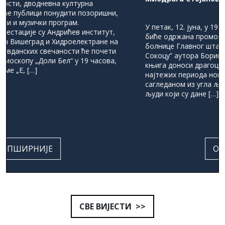
У петак, 12. јуна, у 19 часова у Андрићевом институту
биће одржана промоција књиге „Приче из ратне
болнице Главног штаба Војске Републике Српске у
Сокоцу” аутора Борише и Миодрага Стојановића. Ова
књига доноси драгоцјено свједочанство о једном од
најтежих периода новије историје Републике Српске,
сагледаном из угла љекара, медицинског особља и
људи који су дане […]
ОПШИРНИЈЕ
СВЕ ВИЈЕСТИ
>>