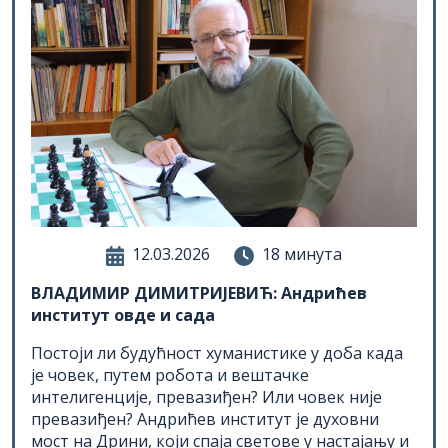
12.03.2026
18 минута
ВЛАДИМИР ДИМИТРИЈЕВИЋ: Андрићев
институт овде и сада
Постоји ли будућност хуманистике у доба када
је човек, путем робота и вештачке
интелигенције, превазиђен? Или човек није
превазиђен? Андрићев институт је духовни
мост на Дрини, који спаја светове у настајању и
светове у нестајању. Његова одељења сведоче