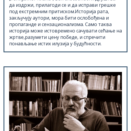
под екстремним притиском.Историја рата,
закључују аутори, мора бити ослобођена и
пропаганде и сензационализма. Само таква
историја може истовремено сачувати сећање на
жртве,разумети цену победе, и спречити
понављање истих илузија у будућности.