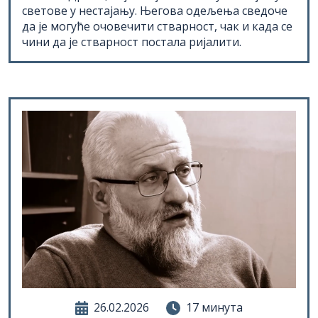
да је могуће очовечити стварност, чак и када се
чини да је стварност постала ријалити.
26.02.2026
17 минута