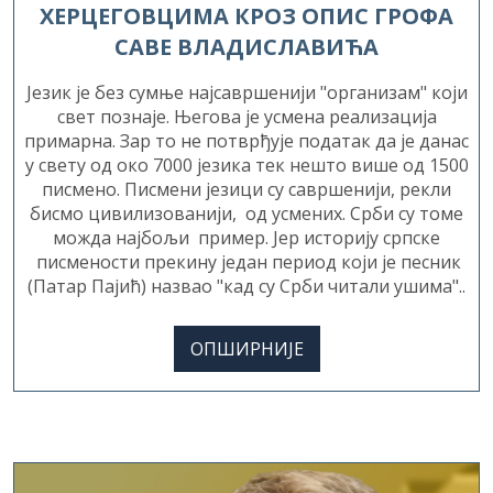
САВЕ ВЛАДИСЛАВИЋА
Језик је без сумње најсавршенији "организам" који
свет познаје. Његова је усмена реализација
примарна. Зар то не потврђује податак да je данас
у свету од око 7000 језика тек нешто више од 1500
писмено. Писмени језици су савршенији, рекли
бисмо цивилизованији, од усмених. Срби су томе
можда најбољи пример. Јер историју српске
писмености прекину један период који је песник
(Патар Пајић) назвао "кад су Срби читали ушима"..
ОПШИРНИЈЕ