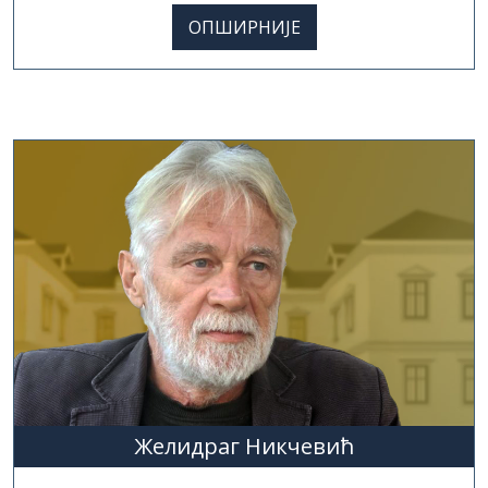
ОПШИРНИЈЕ
Желидраг Никчевић
КАКО СУ УБИЈАЛИ РУСКУ