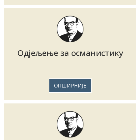
Одјељење за османистику
ОПШИРНИЈЕ