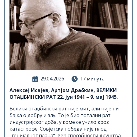
29.04.2026
17 минута
Алексеј Исајев, Артjoм Драбкин, ВЕЛИКИ
ОТАЏБИНСКИ РАТ 22. јун 1941 – 9. мај 1945.
Велики отаџбински рат није мит, али није ни
бајка о добру и злу. То је био тотални рат
индустријског доба, у коме се учило кроз
катастрофе. Совјетска победа није плод
„генијалног плана“, већ способности друштва
да издржи, прилагоди се и да исправи грешке