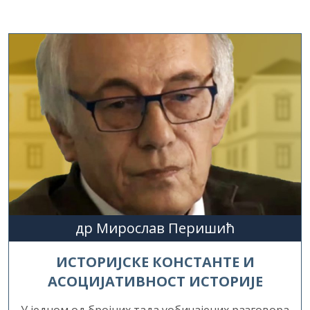
др Мирослав Перишић
ИСТОРИЈСКЕ КОНСТАНТЕ И
АСОЦИЈАТИВНОСТ ИСТОРИЈЕ
У једном од бројних тада уобичајених разговора