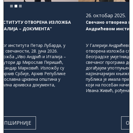
26. октобар 2025.
Свечано отворена изложба „Женски принцип“ у
Андрићевом институту
У Галерији Андрићевог института свечано је
отворена изложба слика „Женски принцип“
београдске умјетнице Иване Живић, у оквиру
свечаног програма додјеле Андрићеве награде. Овим
догађајем употпуњена је прослава једне од
најзначајнијих књижевних награда у региону, а
публика је имала прилику да први пут види радове
који на посебан начин спајају ликовно и поетско.
Ивана Живић, рођена […]
ОПШИРНИЈЕ