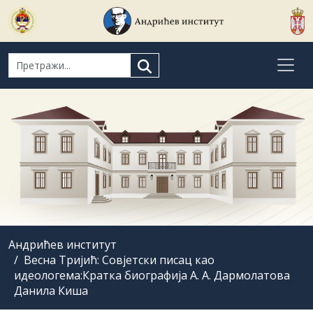
Search for:
Андрићев институт
Весна Тријић: Совјетски писац као
идеологема:Кратка биографија А. А. Дармолатова
Данила Киша