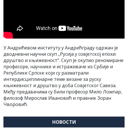
У Андрићевом институту у Андрићграду одржан је
дводневни научни скуп „Русија у совјетској епохи:
друштво и књижевност“. Скуп је окупио реномиране
професоре, научнике и истраживаче из Србије и
Републике Српске који су разматрали
интердисциплинарне теме везане за руску
књижевност и друштво у доба Совјетског Савеза.
Међу предавачима су били професор Мило Ломпар,
филозоф Мирослав Ивановић и правник Зоран
Чворовић.
НОВОСТИ