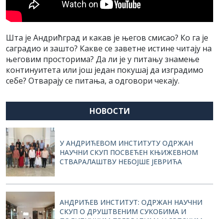
Шта је Андрићград и какав је његов смисао? Ко га је
саградио и зашто? Какве се заветне истине читају на
његовим просторима? Да ли је у питању знамење
континуитета или још један покушај да изградимо
себе? Отварају се питања, а одговори чекају.
НОВОСТИ
У АНДРИЋЕВОМ ИНСТИТУТУ ОДРЖАН
НАУЧНИ СКУП ПОСВЕЋЕН КЊИЖЕВНОМ
СТВАРАЛАШТВУ НЕБОЈШЕ ЈЕВРИЋА
АНДРИЋЕВ ИНСТИТУТ: ОДРЖАН НАУЧНИ
СКУП О ДРУШТВЕНИМ СУКОБИМА И